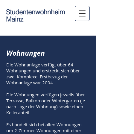
Studentenwohnheim
Mainz
Wohnungen
Die Wohnanlage verfügt über 64
Wohnungen und erstreckt sich über
zwei Komplexe. Erstbezug der
Wohnanlage war 2004.
Die Wohnungen verfügen jeweils über
Terrasse, Balkon oder Wintergarten (je
nach Lage der Wohnung) sowie einen
Kellerabteil.
Es handelt sich bei allen Wohnungen
um 2-Zimmer-Wohnungen mit einer